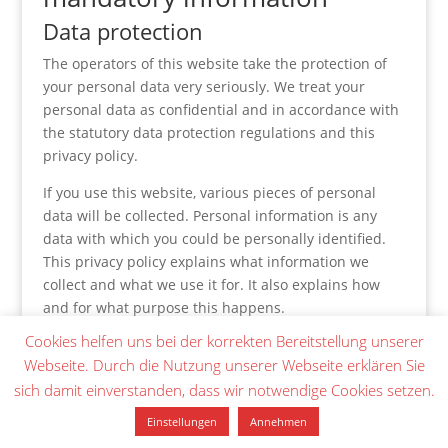
Data protection
The operators of this website take the protection of
your personal data very seriously. We treat your
personal data as confidential and in accordance with
the statutory data protection regulations and this
privacy policy.
If you use this website, various pieces of personal
data will be collected. Personal information is any
data with which you could be personally identified.
This privacy policy explains what information we
collect and what we use it for. It also explains how
and for what purpose this happens.
Cookies helfen uns bei der korrekten Bereitstellung unserer
Please note that data transmitted via the internet
Webseite. Durch die Nutzung unserer Webseite erklären Sie
(e.g. via email communication) may be subject to
sich damit einverstanden, dass wir notwendige Cookies setzen.
security breaches. Complete protection of your data
from third-party access is not possible.
Einstellungen
Annehmen