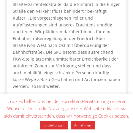
Straße/Gartenfeldstraße, da die Einfahrt in die Binger
Straße den Verkehrsfluss behindert,“ bekräftigt
Külzer. „Die vorgeschlagenen Poller und
Aufpflasterungen sind unseres Erachtens unnötig
und teuer. Wir plädieren darüber hinaus für eine
Einbahnstraßenregelung in der Friedrich-Ebert-
Straße (von West nach Ost mit Überquerung der
Bahnhofstraße). Die SPD betont, dass ausreichend
PKW-Stellplätze mit unmittelbarer Erreichbarkeit der
autofreien Zonen zur Verfügung stehen und dass
auch mobilitätseingeschränkte Personen künftig
kurze Wege z.B. zu Geschäften und Arztpraxen haben
werden,“ so Brill weiter.
Wir möchten gemeinsam mit der Verwaltung
Cookies helfen uns bei der korrekten Bereitstellung unserer
Lösungsvorschläge unter anderem für eine
Webseite. Durch die Nutzung unserer Webseite erklären Sie
Hotelvorfahrt und das Parken und Anfahren von
sich damit einverstanden, dass wir notwendige Cookies setzen.
Rehavital erarbeiten und viele weitere Fragen klären:
Welche zusätzliche Möblierung wird benötigt? Sollen
Einstellungen
Annehmen
wir eine Alternative zum „Wassersofa“ planen? Wo