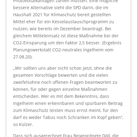
Photovoltaikanlagen zahlen müssen. Eine mögliche
bessere Alternative sieht die SPD darin, die im
Haushalt 2021 für Klimaschutz bereit gestellten
Mittel eher für ein Kesselaustauschprogramm zu
nutzen, wie bereits im Dezember beantragt. Bei
gleichem Mitteleinsatz ist diese Maßnahme bei der
CO2-Einsparung um den Faktor 2,5 besser. (Ergebnis
Planungswerkstatt CO2-neutrales Ingelheim vom
27.08.20).
„Wir sollten uns aber nicht schon jetzt, ohne die
gesamten Vorschläge bewerten und die vielen
zweifelsohne noch offenen Fragen beantworten zu
können, für oder gegen einzelne Maßnahmen
entscheiden. Wer es mit dem Bekenntnis, dass
Ingelheim einen erkennbaren und spürbaren Beitrag
zum Klimaschutz leisten muss ernst meint, für den
darf es weder Tabus noch Schranken im Kopf geben“,
so Külzer.
Dass sich ausgerechnet Frau Beigeordnete Döll, die