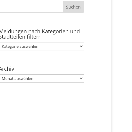
Meldungen nach Kategorien und
Stadtteilen filtern
Meldungen
nach
Kategorien
und
Archiv
Stadtteilen
Archiv
filtern