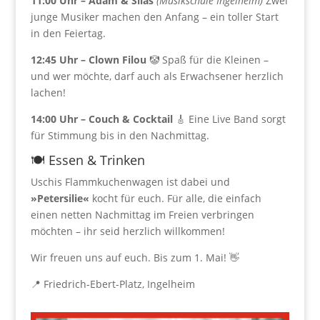
11:00 Uhr – Adam & Silas
(Musikschule Ingelheim)
Zwei
junge Musiker machen den Anfang – ein toller Start
in den Feiertag.
12:45 Uhr – Clown Filou
🤡 Spaß für die Kleinen –
und wer möchte, darf auch als Erwachsener herzlich
lachen!
14:00 Uhr – Couch & Cocktail
🎸 Eine Live Band sorgt
für Stimmung bis in den Nachmittag.
🍽️ Essen & Trinken
Uschis Flammkuchenwagen ist dabei und
»Petersilie«
kocht für euch. Für alle, die einfach
einen netten Nachmittag im Freien verbringen
möchten – ihr seid herzlich willkommen!
Wir freuen uns auf euch. Bis zum 1. Mai! 👋
📍 Friedrich-Ebert-Platz, Ingelheim