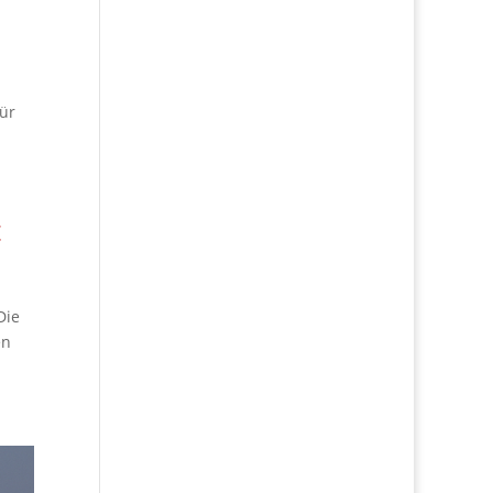
ür
t
Die
en