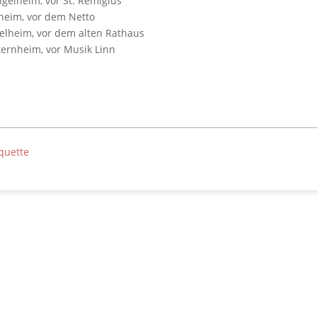
gelheim, vor St. Remigius
heim, vor dem Netto
elheim, vor dem alten Rathaus
ernheim, vor Musik Linn
quette