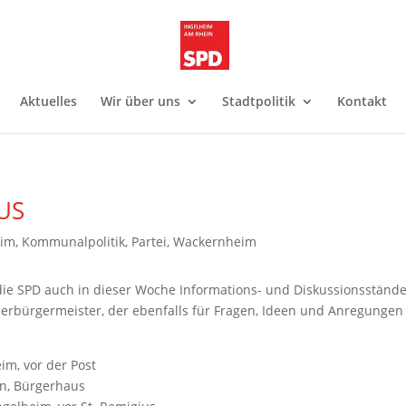
Aktuelles
Wir über uns
Stadtpolitik
Kontakt
US
eim
,
Kommunalpolitik
,
Partei
,
Wackernheim
die SPD auch in dieser Woche Informations- und Diskussionsstände
berbürgermeister, der ebenfalls für Fragen, Ideen und Anregungen 
im, vor der Post
rn, Bürgerhaus