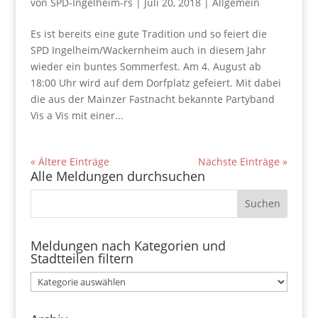
von
SPD-Ingelheim-rs
|
Juli 20, 2018
|
Allgemein
Es ist bereits eine gute Tradition und so feiert die
SPD Ingelheim/Wackernheim auch in diesem Jahr
wieder ein buntes Sommerfest. Am 4. August ab
18:00 Uhr wird auf dem Dorfplatz gefeiert. Mit dabei
die aus der Mainzer Fastnacht bekannte Partyband
Vis a Vis mit einer...
« Ältere Einträge
Nächste Einträge »
Alle Meldungen durchsuchen
Meldungen nach Kategorien und
Stadtteilen filtern
Meldungen
nach
Kategorien